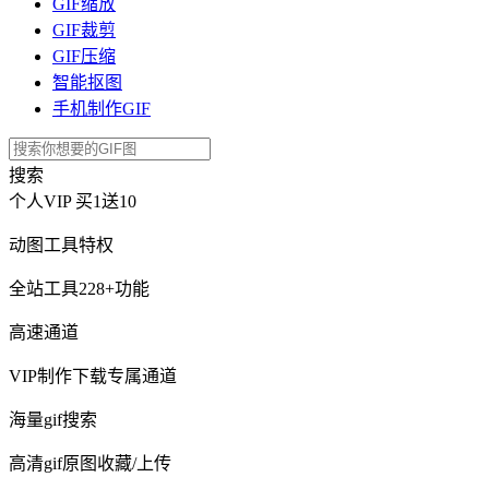
GIF缩放
GIF裁剪
GIF压缩
智能抠图
手机制作GIF
搜索
个人VIP
买1送10
动图工具特权
全站工具228+功能
高速通道
VIP制作下载专属通道
海量gif搜索
高清gif原图收藏/上传