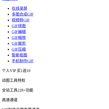
在线录屏
多图合成GIF
视频转GIF
GIF拼图
GIF编辑
GIF缩放
GIF裁剪
GIF压缩
智能抠图
手机制作GIF
个人VIP
买1送10
动图工具特权
全站工具228+功能
高速通道