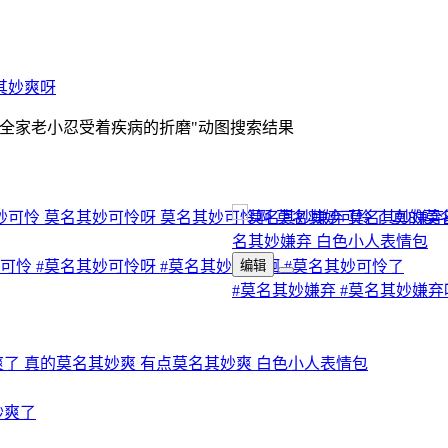
其妙爽呀
全家老小忍受着疾病的折磨
"动图搜索结果
妙可怜
#莫名其妙可怜呀
#莫名其妙可怜啊
编辑
#莫名其妙可怜了
#莫名其妙嫌弃
#莫名其妙嫌弃
妙爽了