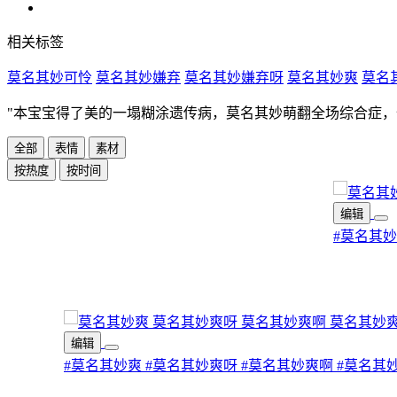
相关标签
莫名其妙可怜
莫名其妙嫌弃
莫名其妙嫌弃呀
莫名其妙爽
莫名
"
本宝宝得了美的一塌糊涂遗传病，莫名其妙萌翻全场综合症，
全部
表情
素材
按热度
按时间
编辑
#莫名其
编辑
#莫名其妙爽
#莫名其妙爽呀
#莫名其妙爽啊
#莫名其