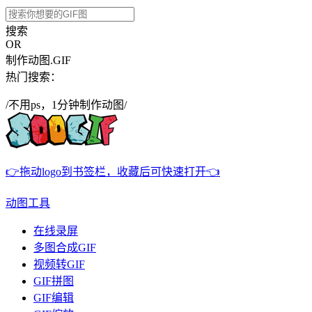
搜索
OR
制作动图.GIF
热门搜索：
/不用ps，1分钟制作动图/
👉拖动logo到书签栏，收藏后可快速打开👈
动图工具
在线录屏
多图合成GIF
视频转GIF
GIF拼图
GIF编辑