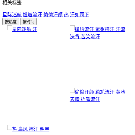
相关标签
星际迷航
尴尬流汗
偷偷汗颜
热
汗如雨下
按热度
按时间