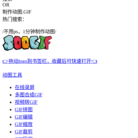
OR
制作动图.GIF
热门搜索：
/不用ps，1分钟制作动图/
👉拖动logo到书签栏，收藏后可快速打开👈
动图工具
在线录屏
多图合成GIF
视频转GIF
GIF拼图
GIF编辑
GIF缩放
GIF裁剪