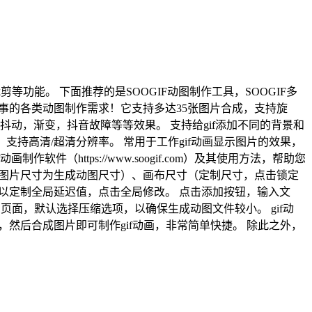
if裁剪等功能。 下面推荐的是SOOGIF动图制作工具，SOOGIF多
电商人事的各类动图制作需求！它支持多达35张图片合成，支持旋
动，渐变，抖音故障等等效果。 支持给gif添加不同的背景和
，支持高清/超清分辨率。 常用于工作gif动画显示图片的效果，
件（https://www.soogif.com）及其使用方法，帮助您
小图片尺寸为生成动图尺寸）、画布尺寸（定制尺寸，点击锁定
可以定制全局延迟值，点击全局修改。 点击添加按钮，输入文
页面，默认选择压缩选项，以确保生成动图文件较小。 gif动
然后合成图片即可制作gif动画，非常简单快捷。 除此之外，