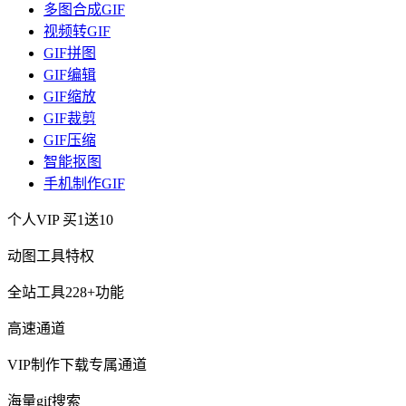
多图合成GIF
视频转GIF
GIF拼图
GIF编辑
GIF缩放
GIF裁剪
GIF压缩
智能抠图
手机制作GIF
个人VIP
买1送10
动图工具特权
全站工具228+功能
高速通道
VIP制作下载专属通道
海量gif搜索