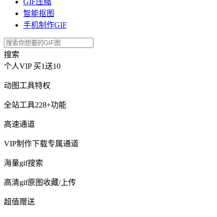
GIF压缩
智能抠图
手机制作GIF
搜索
个人VIP
买1送10
动图工具特权
全站工具228+功能
高速通道
VIP制作下载专属通道
海量gif搜索
高清gif原图收藏/上传
超值赠送