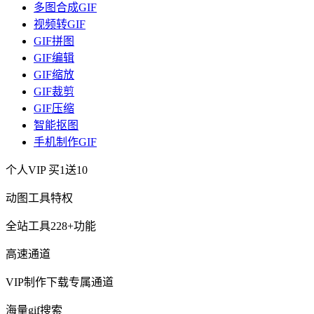
多图合成GIF
视频转GIF
GIF拼图
GIF编辑
GIF缩放
GIF裁剪
GIF压缩
智能抠图
手机制作GIF
个人VIP
买1送10
动图工具特权
全站工具228+功能
高速通道
VIP制作下载专属通道
海量gif搜索