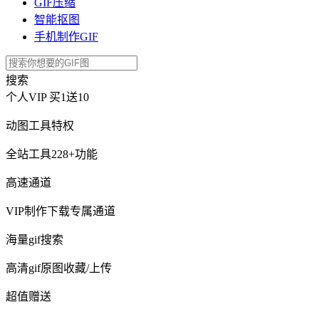
GIF压缩
智能抠图
手机制作GIF
搜索
个人VIP
买1送10
动图工具特权
全站工具228+功能
高速通道
VIP制作下载专属通道
海量gif搜索
高清gif原图收藏/上传
超值赠送