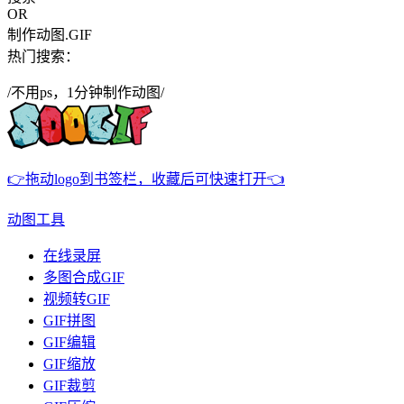
OR
制作动图.GIF
热门搜索：
/不用ps，1分钟制作动图/
👉拖动logo到书签栏，收藏后可快速打开👈
动图工具
在线录屏
多图合成GIF
视频转GIF
GIF拼图
GIF编辑
GIF缩放
GIF裁剪