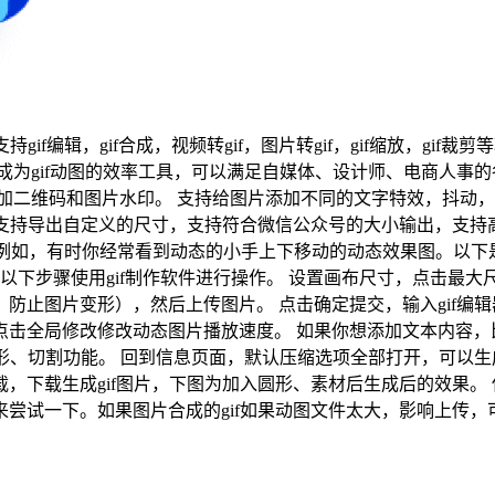
f编辑，gif合成，视频转gif，图片转gif，gif缩放，gif裁剪
等格式合成为gif动图的效率工具，可以满足自媒体、设计师、电商
加二维码和图片水印。 支持给图片添加不同的文字特效，抖动，渐
f它还支持导出自定义的尺寸，支持符合微信公众号的大小输出，支持
什么？例如，有时你经常看到动态的小手上下移动的动态效果图。以
类动图的方法，请按以下步骤使用gif制作软件进行操作。 设置画布尺寸
防止图片变形），然后上传图片。 点击确定提交，输入gif编
点击全局修改修改动态图片播放速度。 如果你想添加文本内容，
形、切割功能。 回到信息页面，默认压缩选项全部打开，可以生
下载生成gif图片，下图为加入圆形、素材后生成后的效果。 
尝试一下。如果图片合成的gif如果动图文件太大，影响上传，可