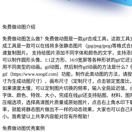
免费做动图介绍
免费做动图怎么做？免费做动图是一款gif合成工具，这款工具支持gi
成工具是一款可以在线将多张静态图片（jpg/png/jpeg)
速复制图片。 支持给图片添加不同字体和颜色的文字，支持添
可以制作圆形头像、1:1正方形、16:9宽屏等各种形状的gi
用不同类型的动画。gif动图，然后制作gif动画的方法是
gif（https://www.soogif.com）功能，制作此
寸为生成动图尺寸）、画布尺寸（定制尺寸，点击锁定宽度比，
如果速度太慢，可以定制图片切换的频率，输入全局延迟值，
字体、颜色、特效、大小，完成在线gif还支持贴图、材料、图
压缩选项，选择高清图片质量或原始图片，点击右上角水印下载，
率，就能将静态图片做出不一样的动态效果，大家也可以自己来
小。我希望以上共享内容能对您有所帮助！
免费做动图优秀案例