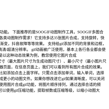
等功能。 下面推荐的是SOOGIF动图制作工具，SOOGIF多图合
人事的各类动图制作需求！它支持多达35张图片合成，支持旋转，快
变，抖音故障等等效果。 支持给gif添加不同的背景和边框，
高清/超清分辨率。 gif动画被广泛使用，基本上各行各业都会使
下是以这种动态效果为例，教您使用它图片合成
，点击最大尺寸（最大图片尺寸为生成动图尺寸）、最小尺寸（最小图片尺
辑器页面，在信息页面上，我们可以看到所有图片合成的效果。
比如添加点击上面字样。只需点击添加单词，输入单词，选择
成更小的动图文件。如果你想改进它gif如果清晰度，可以关闭
使用图片合成gif功能，将图片顺序排列，通过选择合适的频
以使用gif压缩功能，提取帧数或压缩等级，以缩小动图大