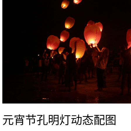
元宵节孔明灯动态配图