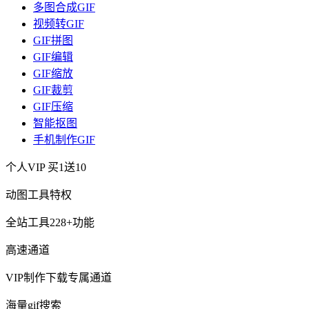
多图合成GIF
视频转GIF
GIF拼图
GIF编辑
GIF缩放
GIF裁剪
GIF压缩
智能抠图
手机制作GIF
个人VIP
买1送10
动图工具特权
全站工具228+功能
高速通道
VIP制作下载专属通道
海量gif搜索