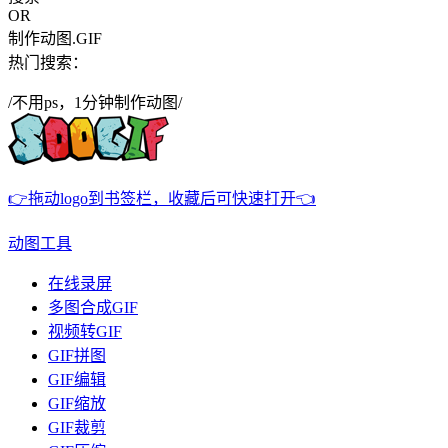
OR
制作动图.GIF
热门搜索：
/不用ps，1分钟制作动图/
👉拖动logo到书签栏，收藏后可快速打开👈
动图工具
在线录屏
多图合成GIF
视频转GIF
GIF拼图
GIF编辑
GIF缩放
GIF裁剪