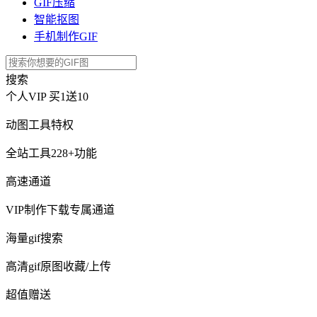
GIF压缩
智能抠图
手机制作GIF
搜索
个人VIP
买1送10
动图工具特权
全站工具228+功能
高速通道
VIP制作下载专属通道
海量gif搜索
高清gif原图收藏/上传
超值赠送