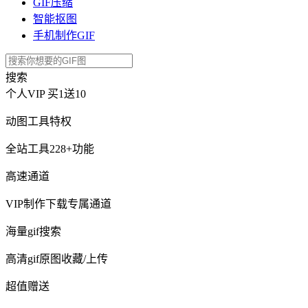
GIF压缩
智能抠图
手机制作GIF
搜索
个人VIP
买1送10
动图工具特权
全站工具228+功能
高速通道
VIP制作下载专属通道
海量gif搜索
高清gif原图收藏/上传
超值赠送