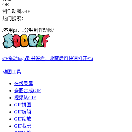
OR
制作动图.GIF
热门搜索：
/不用ps，1分钟制作动图/
👉拖动logo到书签栏，收藏后可快速打开👈
动图工具
在线录屏
多图合成GIF
视频转GIF
GIF拼图
GIF编辑
GIF缩放
GIF裁剪