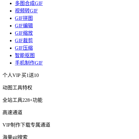
多图合成GIF
视频转GIF
GIF拼图
GIF编辑
GIF缩放
GIF裁剪
GIF压缩
智能抠图
手机制作GIF
个人VIP
买1送10
动图工具特权
全站工具228+功能
高速通道
VIP制作下载专属通道
海量gif搜索