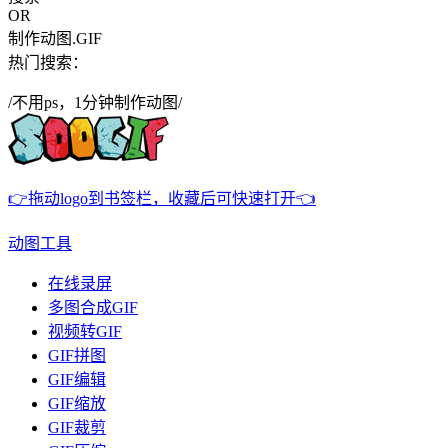
OR
制作动图.GIF
热门搜索：
/不用ps，1分钟制作动图/
👉拖动logo到书签栏，收藏后可快速打开👈
动图工具
在线录屏
多图合成GIF
视频转GIF
GIF拼图
GIF编辑
GIF缩放
GIF裁剪