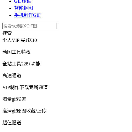
GIF压缩
智能抠图
手机制作GIF
搜索
个人VIP
买1送10
动图工具特权
全站工具228+功能
高速通道
VIP制作下载专属通道
海量gif搜索
高清gif原图收藏/上传
超值赠送