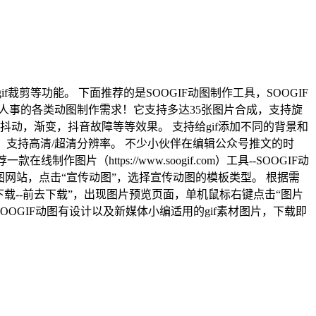
gif裁剪等功能。 下面推荐的是SOOGIF动图制作工具，SOOGIF
、电商人事的各类动图制作需求！它支持多达35张图片合成，支持旋
动，渐变，抖音故障等等效果。 支持给gif添加不同的背景和
出，支持高清/超清分辨率。 不少小伙伴在编辑公众号推文的时
（https://www.soogif.com）工具--SOOGIF动
图网站，点击“宣传动图”，选择宣传动图的模板类型。 根据需
下载--前去下载”，出现图片预览页面，单机鼠标右键点击“图片
OOGIF动图有设计以及新媒体小编适用的gif素材图片，下载即