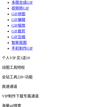
多图合成GIF
视频转GIF
GIF拼图
GIF编辑
GIF缩放
GIF裁剪
GIF压缩
智能抠图
手机制作GIF
个人VIP
买1送10
动图工具特权
全站工具228+功能
高速通道
VIP制作下载专属通道
海量gif搜索