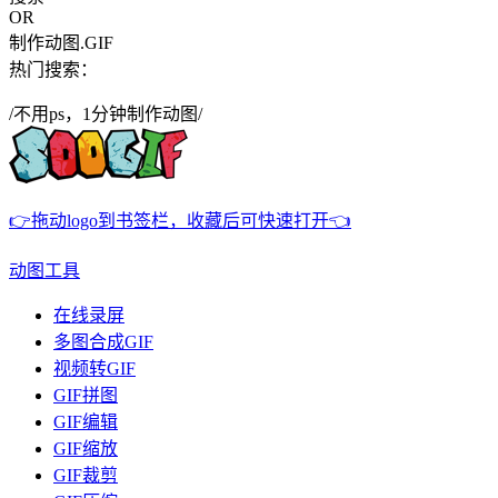
OR
制作动图.GIF
热门搜索：
/不用ps，1分钟制作动图/
👉拖动logo到书签栏，收藏后可快速打开👈
动图工具
在线录屏
多图合成GIF
视频转GIF
GIF拼图
GIF编辑
GIF缩放
GIF裁剪