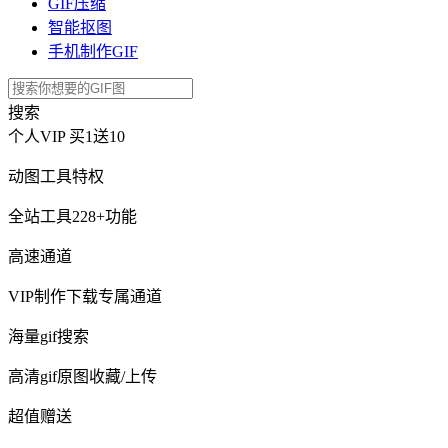
GIF压缩
智能抠图
手机制作GIF
搜索
个人VIP
买1送10
动图工具特权
全站工具228+功能
高速通道
VIP制作下载专属通道
海量gif搜索
高清gif原图收藏/上传
超值赠送