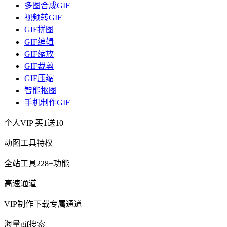
多图合成GIF
视频转GIF
GIF拼图
GIF编辑
GIF缩放
GIF裁剪
GIF压缩
智能抠图
手机制作GIF
个人VIP
买1送10
动图工具特权
全站工具228+功能
高速通道
VIP制作下载专属通道
海量gif搜索