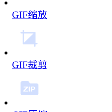
GIF缩放
GIF裁剪