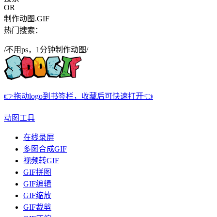
OR
制作动图.GIF
热门搜索：
/不用ps，1分钟制作动图/
👉拖动logo到书签栏，收藏后可快速打开👈
动图工具
在线录屏
多图合成GIF
视频转GIF
GIF拼图
GIF编辑
GIF缩放
GIF裁剪