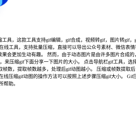
缩工具，这款工具支持gif编辑，gif合成，视频转gif，图片转gif，
小的在线工具，支持批量压缩，直接可以导出公众号素材、微信表情
片的效果会更加生动有趣。 然而，由于动态图片是由许多图片合成的
m/compress），来压缩gif下面分享一下图片的大小。 点击导航栏gi
取帧数，提取帧数越多，处理后gif动图越小。 压缩或帧数提取
压缩gif动图的操作方法可以按照上述步骤压缩gif大小。 G
所帮助。