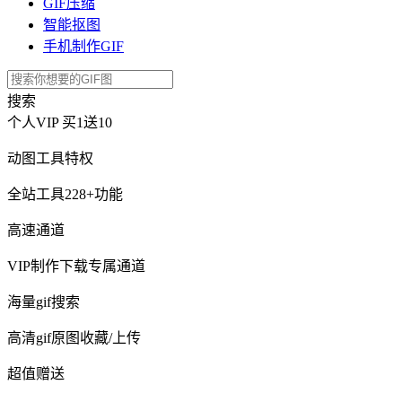
GIF压缩
智能抠图
手机制作GIF
搜索
个人VIP
买1送10
动图工具特权
全站工具228+功能
高速通道
VIP制作下载专属通道
海量gif搜索
高清gif原图收藏/上传
超值赠送