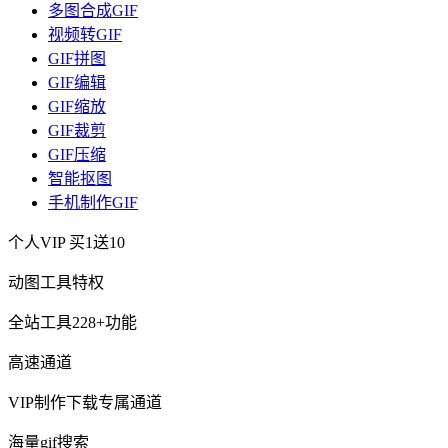
多图合成GIF
视频转GIF
GIF拼图
GIF编辑
GIF缩放
GIF裁剪
GIF压缩
智能抠图
手机制作GIF
个人VIP
买1送10
动图工具特权
全站工具228+功能
高速通道
VIP制作下载专属通道
海量gif搜索