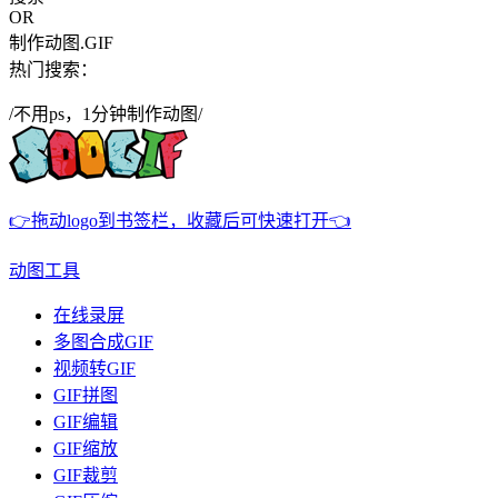
OR
制作动图.GIF
热门搜索：
/不用ps，1分钟制作动图/
👉拖动logo到书签栏，收藏后可快速打开👈
动图工具
在线录屏
多图合成GIF
视频转GIF
GIF拼图
GIF编辑
GIF缩放
GIF裁剪