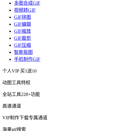
多图合成GIF
视频转GIF
GIF拼图
GIF编辑
GIF缩放
GIF裁剪
GIF压缩
智能抠图
手机制作GIF
个人VIP
买1送10
动图工具特权
全站工具228+功能
高速通道
VIP制作下载专属通道
海量gif搜索