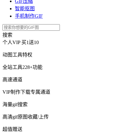
GIF压缩
智能抠图
手机制作GIF
搜索
个人VIP
买1送10
动图工具特权
全站工具228+功能
高速通道
VIP制作下载专属通道
海量gif搜索
高清gif原图收藏/上传
超值赠送