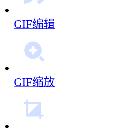
GIF缩放
GIF裁剪