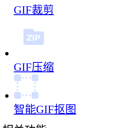
GIF压缩
智能GIF抠图
相关功能
jpg怎么转gif
final cut 怎么制作gif
ps如何做gif
ae怎么制作gif
闪
片合成做gif怎么做
如何把几张图片整合到一张图片
gif一键生
情编辑器
制作动图gif的软件
微信公众号怎么添加动图
ps怎么制