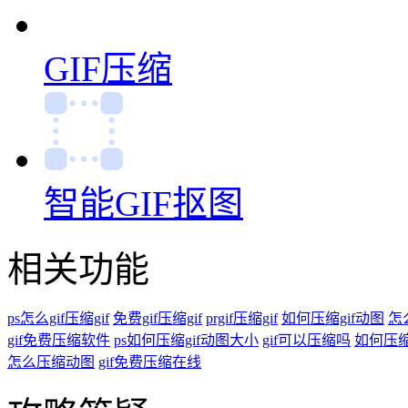
GIF缩放
GIF裁剪